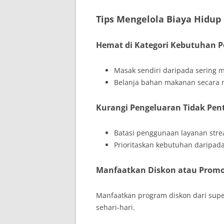
Tips Mengelola Biaya Hidup 
Hemat di Kategori Kebutuhan 
Masak sendiri daripada sering m
Belanja bahan makanan secara 
Kurangi Pengeluaran Tidak Pen
Batasi penggunaan layanan stre
Prioritaskan kebutuhan daripada
Manfaatkan Diskon atau Prom
Manfaatkan program diskon dari supe
sehari-hari.