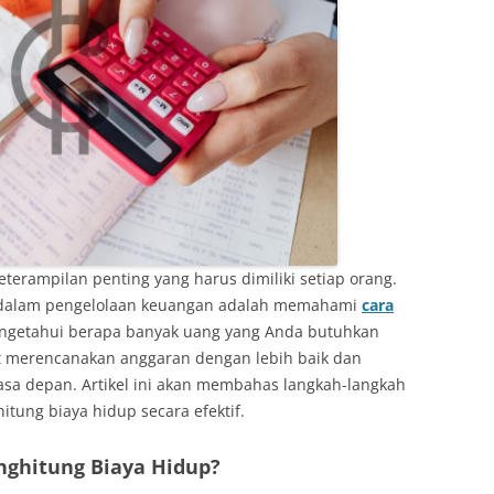
terampilan penting yang harus dimiliki setiap orang.
al dalam pengelolaan keuangan adalah memahami
cara
ngetahui berapa banyak uang yang Anda butuhkan
t merencanakan anggaran dengan lebih baik dan
sa depan. Artikel ini akan membahas langkah-langkah
tung biaya hidup secara efektif.
ghitung Biaya Hidup?