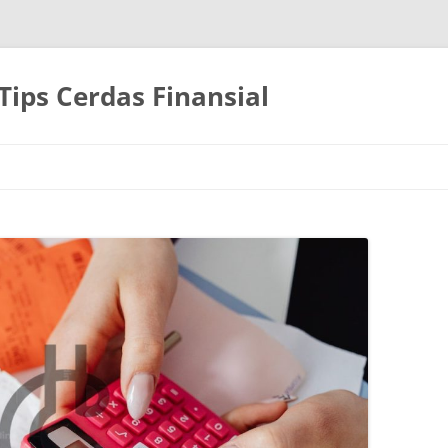
Tips Cerdas Finansial