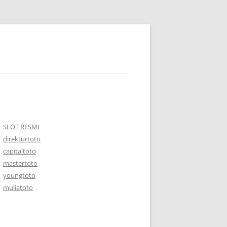
SLOT RESMI
direkturtoto
capitaltoto
mastertoto
youngtoto
muliatoto