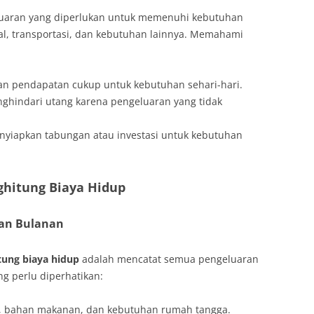
uaran yang diperlukan untuk memenuhi kebutuhan
al, transportasi, dan kebutuhan lainnya. Memahami
n pendapatan cukup untuk kebutuhan sehari-hari.
hindari utang karena pengeluaran yang tidak
yiapkan tabungan atau investasi untuk kebutuhan
hitung Biaya Hidup
ran Bulanan
tung biaya hidup
adalah mencatat semua pengeluaran
ng perlu diperhatikan:
, bahan makanan, dan kebutuhan rumah tangga.