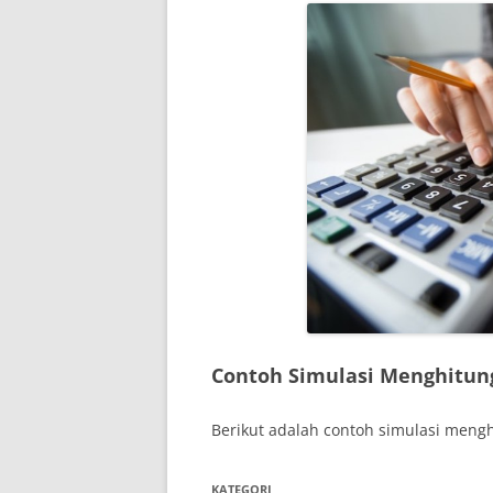
Contoh Simulasi Menghitun
Berikut adalah contoh simulasi mengh
KATEGORI