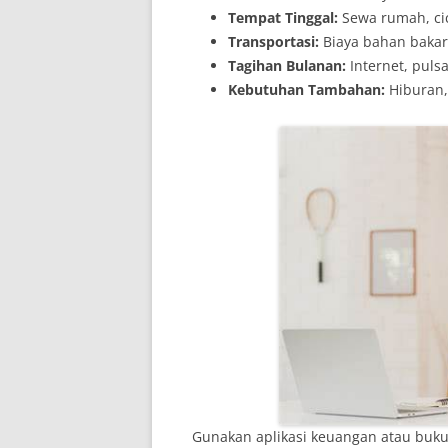
Tempat Tinggal:
Sewa rumah, cici
Transportasi:
Biaya bahan bakar
Tagihan Bulanan:
Internet, pulsa
Kebutuhan Tambahan:
Hiburan, 
Gunakan aplikasi keuangan atau bu