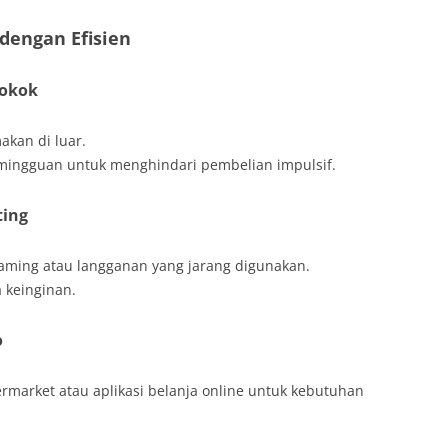
dengan Efisien
Pokok
akan di luar.
mingguan untuk menghindari pembelian impulsif.
ting
aming atau langganan yang jarang digunakan.
 keinginan.
o
rmarket atau aplikasi belanja online untuk kebutuhan