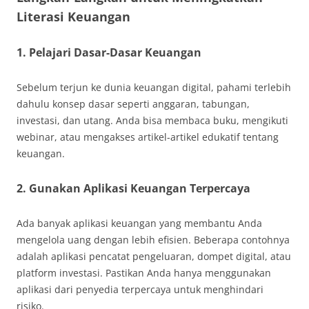
Literasi Keuangan
1. Pelajari Dasar-Dasar Keuangan
Sebelum terjun ke dunia keuangan digital, pahami terlebih
dahulu konsep dasar seperti anggaran, tabungan,
investasi, dan utang. Anda bisa membaca buku, mengikuti
webinar, atau mengakses artikel-artikel edukatif tentang
keuangan.
2. Gunakan Aplikasi Keuangan Terpercaya
Ada banyak aplikasi keuangan yang membantu Anda
mengelola uang dengan lebih efisien. Beberapa contohnya
adalah aplikasi pencatat pengeluaran, dompet digital, atau
platform investasi. Pastikan Anda hanya menggunakan
aplikasi dari penyedia terpercaya untuk menghindari
risiko.