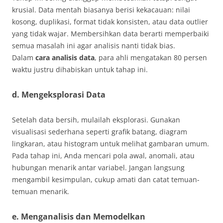
krusial. Data mentah biasanya berisi kekacauan: nilai
kosong, duplikasi, format tidak konsisten, atau data outlier
yang tidak wajar. Membersihkan data berarti memperbaiki
semua masalah ini agar analisis nanti tidak bias.
Dalam
cara analisis data
, para ahli mengatakan 80 persen
waktu justru dihabiskan untuk tahap ini.
d. Mengeksplorasi Data
Setelah data bersih, mulailah eksplorasi. Gunakan
visualisasi sederhana seperti grafik batang, diagram
lingkaran, atau histogram untuk melihat gambaran umum.
Pada tahap ini, Anda mencari pola awal, anomali, atau
hubungan menarik antar variabel. Jangan langsung
mengambil kesimpulan, cukup amati dan catat temuan-
temuan menarik.
e. Menganalisis dan Memodelkan