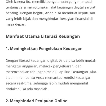
Oleh karena itu, memiliki pengetahuan yang memadai
tentang cara menggunakan alat keuangan digital sangat
penting. Dengan begitu, Anda bisa membuat keputusan
yang lebih bijak dan menghindari kerugian finansial di
masa depan.
Manfaat Utama Literasi Keuangan
1. Meningkatkan Pengelolaan Keuangan
Dengan literasi keuangan digital, Anda bisa lebih mudah
mengatur anggaran, melacak pengeluaran, dan
merencanakan tabungan melalui aplikasi keuangan. Alat-
alat ini membantu Anda memantau kondisi keuangan
secara real-time, sehingga lebih mudah mengambil
tindakan jika ada masalah.
2. Menghindari Penipuan Online