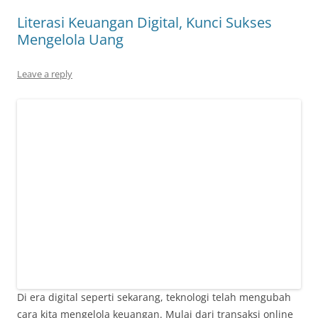
Literasi Keuangan Digital, Kunci Sukses
Mengelola Uang
Leave a reply
Di era digital seperti sekarang, teknologi telah mengubah
cara kita mengelola keuangan. Mulai dari transaksi online