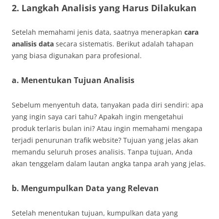
2. Langkah Analisis yang Harus Dilakukan
Setelah memahami jenis data, saatnya menerapkan
cara
analisis data
secara sistematis. Berikut adalah tahapan
yang biasa digunakan para profesional.
a. Menentukan Tujuan Analisis
Sebelum menyentuh data, tanyakan pada diri sendiri: apa
yang ingin saya cari tahu? Apakah ingin mengetahui
produk terlaris bulan ini? Atau ingin memahami mengapa
terjadi penurunan trafik website? Tujuan yang jelas akan
memandu seluruh proses analisis. Tanpa tujuan, Anda
akan tenggelam dalam lautan angka tanpa arah yang jelas.
b. Mengumpulkan Data yang Relevan
Setelah menentukan tujuan, kumpulkan data yang