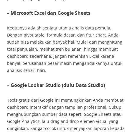
– Microsoft Excel dan Google Sheets
Keduanya adalah senjata utama analis data pemula.
Dengan pivot table, formula dasar, dan fitur chart, Anda
sudah bisa melakukan banyak hal. Mulai dari menghitung
total penjualan, melihat tren bulanan, hingga membuat
dashboard sederhana. Jangan remehkan Excel karena
banyak perusahaan besar masih mengandalkannya untuk
analisis sehari-hari.
– Google Looker Studio (dulu Data Studio)
Tools gratis dari Google ini memungkinkan Anda membuat
dashboard interaktif dengan tampilan profesional. Cukup
menghubungkan sumber data seperti Google Sheets atau
Google Analytics, lalu drag and drop elemen visual yang
diinginkan. Sangat cocok untuk menyajikan laporan kepada