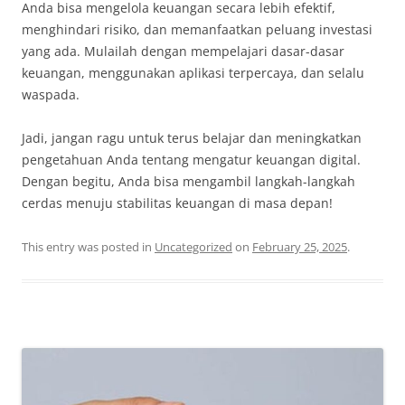
Anda bisa mengelola keuangan secara lebih efektif,
menghindari risiko, dan memanfaatkan peluang investasi
yang ada. Mulailah dengan mempelajari dasar-dasar
keuangan, menggunakan aplikasi terpercaya, dan selalu
waspada.
Jadi, jangan ragu untuk terus belajar dan meningkatkan
pengetahuan Anda tentang mengatur keuangan digital.
Dengan begitu, Anda bisa mengambil langkah-langkah
cerdas menuju stabilitas keuangan di masa depan!
This entry was posted in
Uncategorized
on
February 25, 2025
.