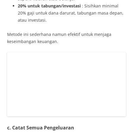
20% untuk tabungan/investasi
: Sisihkan minimal
20% gaji untuk dana darurat, tabungan masa depan,
atau investasi.
Metode ini sederhana namun efektif untuk menjaga
keseimbangan keuangan.
c. Catat Semua Pengeluaran