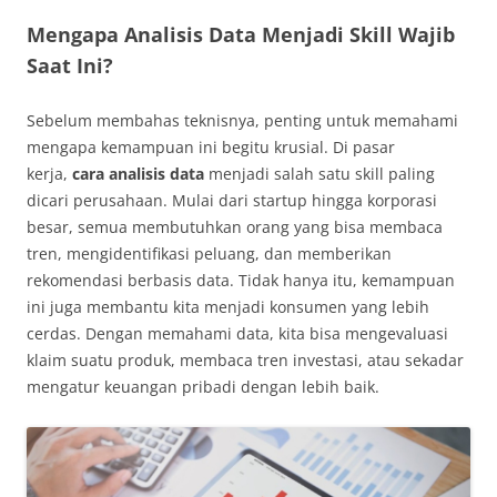
Mengapa Analisis Data Menjadi Skill Wajib
Saat Ini?
Sebelum membahas teknisnya, penting untuk memahami
mengapa kemampuan ini begitu krusial. Di pasar
kerja,
cara analisis data
menjadi salah satu skill paling
dicari perusahaan. Mulai dari startup hingga korporasi
besar, semua membutuhkan orang yang bisa membaca
tren, mengidentifikasi peluang, dan memberikan
rekomendasi berbasis data. Tidak hanya itu, kemampuan
ini juga membantu kita menjadi konsumen yang lebih
cerdas. Dengan memahami data, kita bisa mengevaluasi
klaim suatu produk, membaca tren investasi, atau sekadar
mengatur keuangan pribadi dengan lebih baik.