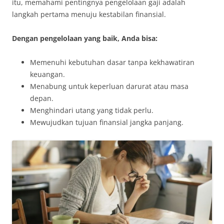
itu, memahami pentingnya pengelolaan gaji adalah
langkah pertama menuju kestabilan finansial.
Dengan pengelolaan yang baik, Anda bisa:
Memenuhi kebutuhan dasar tanpa kekhawatiran
keuangan.
Menabung untuk keperluan darurat atau masa
depan.
Menghindari utang yang tidak perlu.
Mewujudkan tujuan finansial jangka panjang.