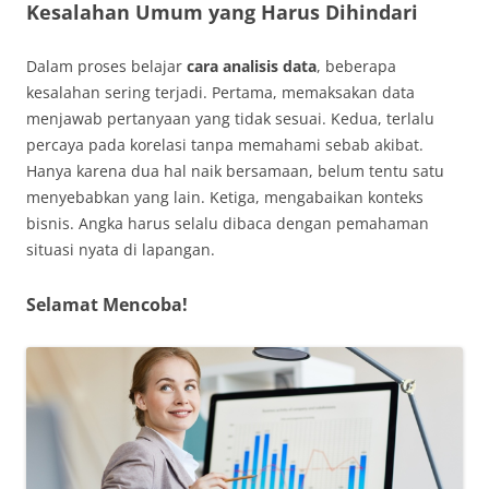
Kesalahan Umum yang Harus Dihindari
Dalam proses belajar
cara analisis data
, beberapa
kesalahan sering terjadi. Pertama, memaksakan data
menjawab pertanyaan yang tidak sesuai. Kedua, terlalu
percaya pada korelasi tanpa memahami sebab akibat.
Hanya karena dua hal naik bersamaan, belum tentu satu
menyebabkan yang lain. Ketiga, mengabaikan konteks
bisnis. Angka harus selalu dibaca dengan pemahaman
situasi nyata di lapangan.
Selamat Mencoba!