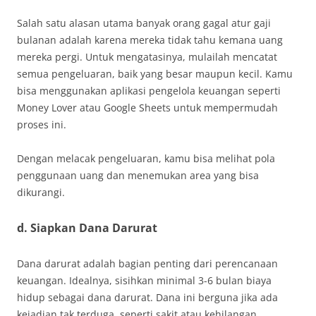
Salah satu alasan utama banyak orang gagal atur gaji
bulanan adalah karena mereka tidak tahu kemana uang
mereka pergi. Untuk mengatasinya, mulailah mencatat
semua pengeluaran, baik yang besar maupun kecil. Kamu
bisa menggunakan aplikasi pengelola keuangan seperti
Money Lover atau Google Sheets untuk mempermudah
proses ini.
Dengan melacak pengeluaran, kamu bisa melihat pola
penggunaan uang dan menemukan area yang bisa
dikurangi.
d. Siapkan Dana Darurat
Dana darurat adalah bagian penting dari perencanaan
keuangan. Idealnya, sisihkan minimal 3-6 bulan biaya
hidup sebagai dana darurat. Dana ini berguna jika ada
kejadian tak terduga, seperti sakit atau kehilangan