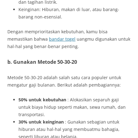
dan tagihan listrik.
Keinginan: Hiburan, makan di luar, atau barang-
barang non-esensial.
Dengan memprioritaskan kebutuhan, kamu bisa
memastikan bahwa
bandar togel
uangmu digunakan untuk
hal-hal yang benar-benar penting.
b. Gunakan Metode 50-30-20
Metode 50-30-20 adalah salah satu cara populer untuk
mengatur gaji bulanan. Berikut adalah pembagiannya:
50% untuk kebutuhan
: Alokasikan separuh gaji
untuk biaya hidup seperti makan, sewa rumah, dan
transportasi.
30% untuk keinginan
: Gunakan sebagian untuk
hiburan atau hal-hal yang membuatmu bahagia,
seperti liburan atau belanja.