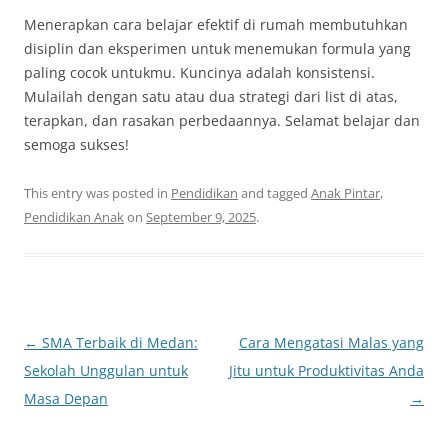
Menerapkan cara belajar efektif di rumah membutuhkan
disiplin dan eksperimen untuk menemukan formula yang
paling cocok untukmu. Kuncinya adalah konsistensi.
Mulailah dengan satu atau dua strategi dari list di atas,
terapkan, dan rasakan perbedaannya. Selamat belajar dan
semoga sukses!
This entry was posted in
Pendidikan
and tagged
Anak Pintar
,
Pendidikan Anak
on
September 9, 2025
.
Post
←
SMA Terbaik di Medan:
Cara Mengatasi Malas yang
navigation
Sekolah Unggulan untuk
Jitu untuk Produktivitas Anda
Masa Depan
→